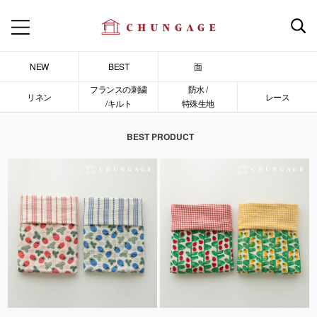
NEW
BEST
面
フランスの刺繍
防水 /
リネン
レース
/キルト
特殊生地
BEST PRODUCT