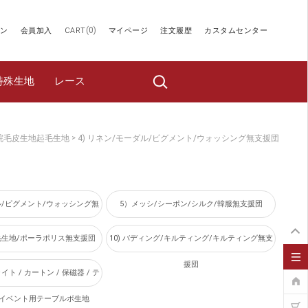
(
0
)
ン
会員加入
CART
マイページ
注文履歴
カスタムセンター
特殊生地
レース
院毛皮生地起毛生地
4) リネン/モーダル/ピグメント/ウォッシング無支援団
>
ダル/ピグメント/ウォッシング無
5）メッシ/シーポン/シルク/韓服無支援団
支援団
/毛生地/ポーラポリス無支援団
10) バディング/キルティング/キルティング無支
援団
イト / カートン / 保磁器 / テ
/ イベント用テーブルボ生地