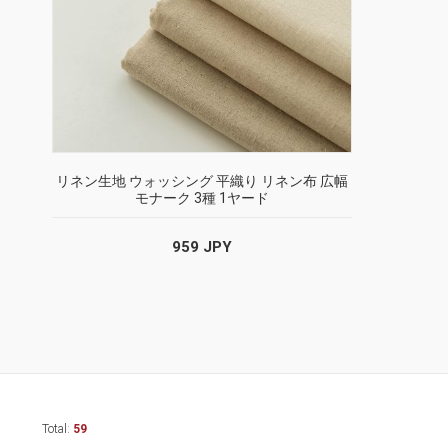
リネン生地 ウォッシング 平織り リネン布 広幅
モナーク 3種 1ヤード
959 JPY
Total:
59