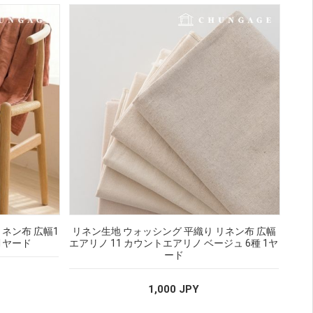
ネン布 広幅1
リネン生地 ウォッシング 平織り リネン布 広幅
 1ヤード
エアリノ 11 カウントエアリノ ベージュ 6種 1ヤ
ード
1,000 JPY