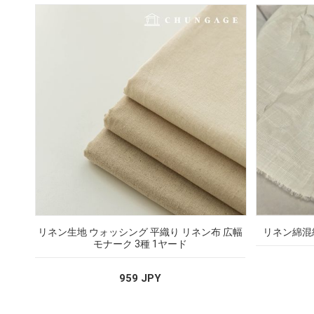
リネン生地 ウォッシング 平織り リネン布 広幅
リネン綿混
モナーク 3種 1ヤード
959 JPY