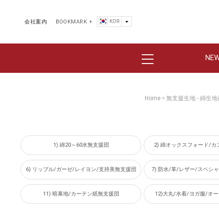
KOR
会社案内
BOOKMARK +
NE
Home
無支援生地 - 綿
>
1) 綿20～60水無支援団
2) 綿オックスフォード/
6) リップル/ガーゼ/レイヨン/支持美無支援団
7) 防水/革/レザー/スペ
11) 暗幕地/カーテン紙無支援団
12)大丸/水着/ヨガ服/オ