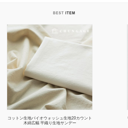
コットン生地バイオウォッシュ生地20カウント
木綿広幅 平織り生地サンデー