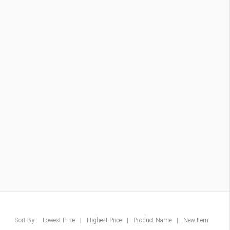
Sort By :
Lowest Price
|
Highest Price
|
Product Name
|
New Item