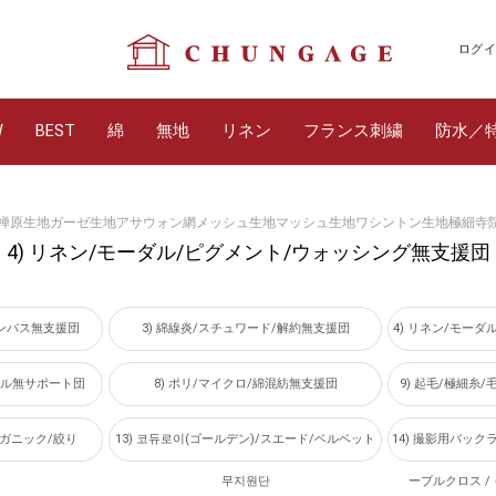
ログイ
W
BEST
綿
無地
リネン
フランス刺繍
防水／
生地禅原生地ガーゼ生地アサウォン網メッシュ生地マッシュ生地ワシントン生地極細寺
4) リネン/モーダル/ピグメント/ウォッシング無支援団
カンバス無支援団
3) 綿線炎/スチュワード/解約無支援団
4) リネン/モー
シャル無サポート団
8) ポリ/マイクロ/綿混紡無支援団
9) 起毛/極細糸
ーガニック/絞り
13) 코듀로이(ゴールデン)/スエード/ベルベット
14) 撮影用バックラ
무지원단
ーブルクロス 