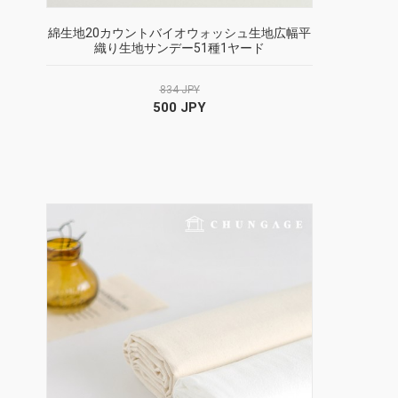
綿生地20カウントバイオウォッシュ生地広幅平
織り生地サンデー51種1ヤード
834 JPY
500 JPY