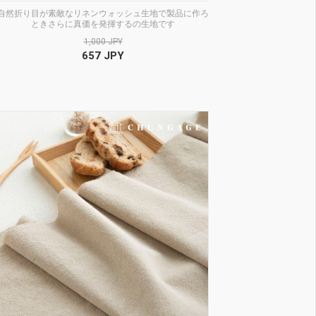
自然折り目が素敵なリネンウォッシュ生地で製品に作ろ
ときさらに真価を発揮するの生地です
1,000 JPY
657 JPY