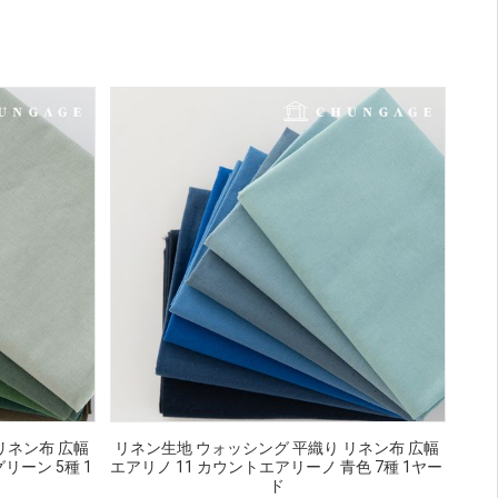
リネン布 広幅
リネン生地 ウォッシング 平織り リネン布 広幅
リーン 5種 1
エアリノ 11 カウントエアリーノ 青色 7種 1ヤー
ド