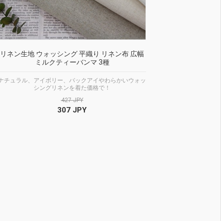
リネン生地 ウォッシング 平織り リネン布 広幅
ミルクティーバンマ 3種
ナチュラル、アイボリー、バックアイやわらかいウォッ
シングリネンを着た価格で！
427 JPY
307 JPY