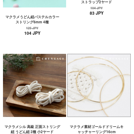
ストラップ2ヤード
104 JPY
83 JPY
マクラメうどん紐パステルカラー
ストリング6mm 4種
125 JPY
104 JPY
マクラメシル 高級 正面ストリング
マクラメ素材ゴールドドリームキ
紐 うどん紐 2種 小2ヤード
ャッチャーリング16cm