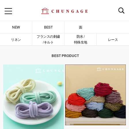
NEW
BEST
面
フランスの刺繍
防水 /
リネン
レース
/キルト
特殊生地
BEST PRODUCT