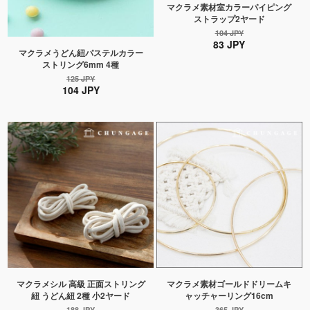
マクラメ素材室カラーパイピング
ストラップ2ヤード
104 JPY
83 JPY
マクラメうどん紐パステルカラー
ストリング6mm 4種
125 JPY
104 JPY
マクラメシル 高級 正面ストリング
マクラメ素材ゴールドドリームキ
紐 うどん紐 2種 小2ヤード
ャッチャーリング16cm
188 JPY
365 JPY