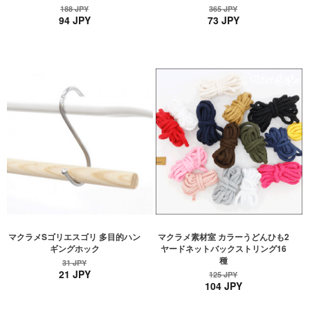
188 JPY
365 JPY
94 JPY
73 JPY
マクラメSゴリエスゴリ 多目的ハン
マクラメ素材室 カラーうどんひも2
ギングホック
ヤードネットバックストリング16
種
31 JPY
21 JPY
125 JPY
104 JPY