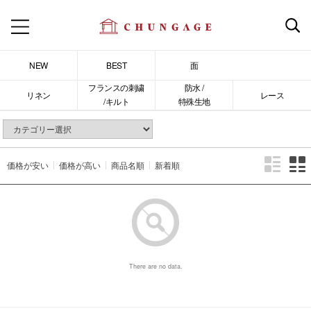
NEW
BEST
面
フランスの刺繍
防水 /
リネン
レース
/キルト
特殊生地
価格が安い
価格が高い
商品名順
新着順
There are no data.