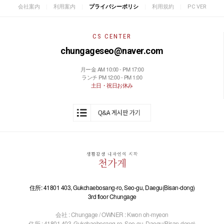
|
|
|
|
会社案内
利用案内
プライバシーポリシ
利用規約
PC VER
CS CENTER
chungageseo@naver.com
月ー金 AM 10:00 - PM 17:00
ランチ PM 12:00 - PM 1:00
土日・祝日お休み
住所: 41801 403, Gukchaebosang-ro, Seo-gu, Daegu(Bisan-dong)
3rd floor Chungage
会社 : Chungage / OWNER : Kwon oh-myeon
住所 : 41801 403, Gukchaebosang-ro, Seo-gu, Daegu(Bisan-dong)