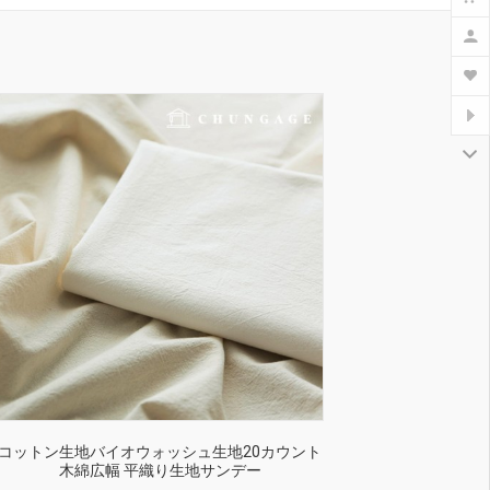
コットン生地バイオウォッシュ生地20カウント
木綿広幅 平織り生地サンデー