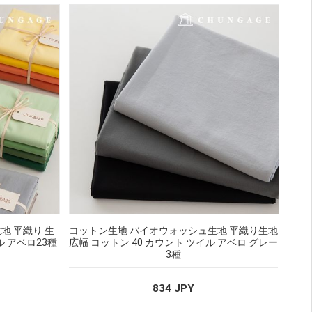
地 平織り 生
コットン生地 バイオウォッシュ生地 平織り生地
ル アベロ23種
広幅 コットン 40 カウント ツイル アベロ グレー
3種
834 JPY