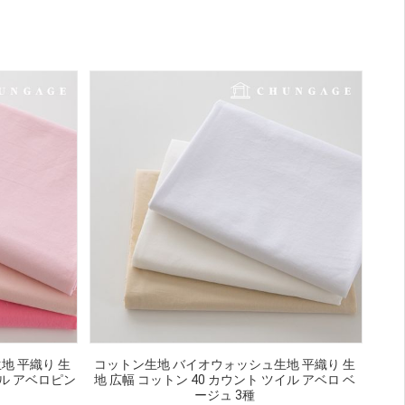
地 平織り 生
コットン生地 バイオウォッシュ生地 平織り 生
イル アベロピン
地 広幅 コットン 40 カウント ツイル アベロ ベ
ージュ 3種