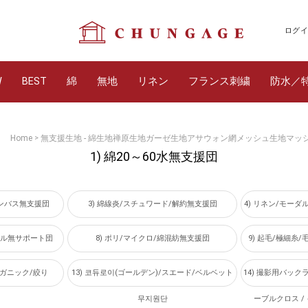
ログイ
W
BEST
綿
無地
リネン
フランス刺繍
防水／
Home
無支援生地 - 綿生地禅原生地ガーゼ生地アサウォン網メッシュ生地マ
>
1) 綿20～60水無支援団
カンバス無支援団
3) 綿線炎/スチュワード/解約無支援団
4) リネン/モー
シャル無サポート団
8) ポリ/マイクロ/綿混紡無支援団
9) 起毛/極細糸
ーガニック/絞り
13) 코듀로이(ゴールデン)/スエード/ベルベット
14) 撮影用バックラ
무지원단
ーブルクロス 