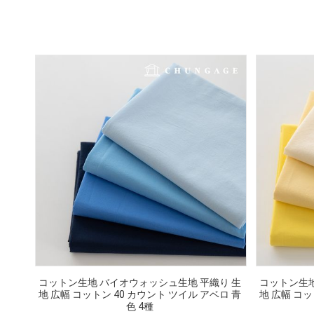
コットン生地 バイオウォッシュ生地 平織り 生
コットン生地
地 広幅 コットン 40 カウント ツイル アベロ 青
地 広幅 コッ
色 4種