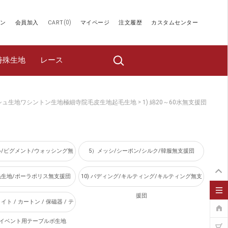
(
0
)
ン
会員加入
CART
マイページ
注文履歴
カスタムセンター
特殊生地
レース
ッシュ生地ワシントン生地極細寺院毛皮生地起毛生地
1) 綿20～60水無支援団
>
ダル/ピグメント/ウォッシング無
5）メッシ/シーポン/シルク/韓服無支援団
支援団
/毛生地/ポーラポリス無支援団
10) バディング/キルティング/キルティング無支
援団
イト / カートン / 保磁器 / テ
/ イベント用テーブルボ生地