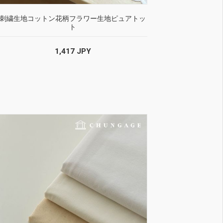
刺繍生地コットン花柄フラワー生地ピュアトッ
ト
1,417 JPY