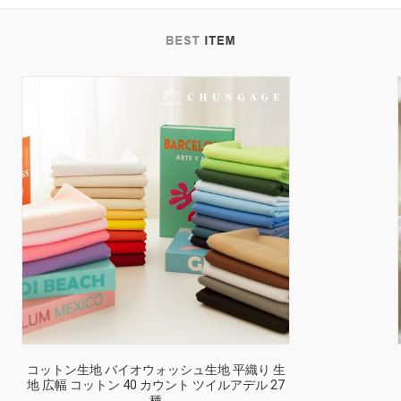
コットン生地 バイオウォッシュ生地 平織り 生
地 広幅 コットン 40 カウント ツイルアデル 27
種