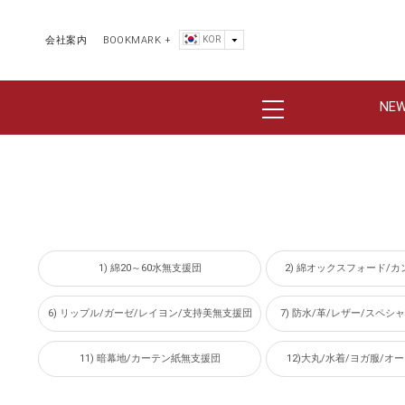
KOR
会社案内
BOOKMARK +
NE
1) 綿20～60水無支援団
2) 綿オックスフォード/
6) リップル/ガーゼ/レイヨン/支持美無支援団
7) 防水/革/レザー/スペ
11) 暗幕地/カーテン紙無支援団
12)大丸/水着/ヨガ服/オ