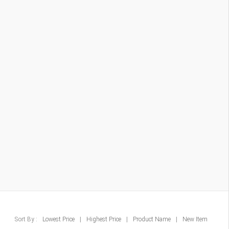
Sort By :
Lowest Price
|
Highest Price
|
Product Name
|
New Item