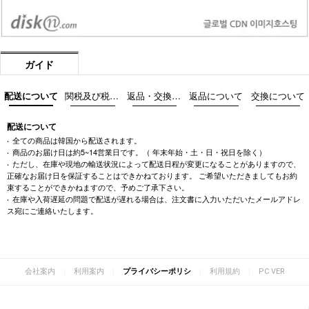
ガイド
配送について
関税及び税金について
返品・交換際の注意事項
返品について
交換について
配送について
全ての商品は韓国から配送されます。
商品のお届け日は約5~14営業日です。（ 年末年始・土・日・祝日を除く）
ただし、在庫や現地の輸送状況によって配送日程が変更になることがありますので、
正確なお届け日を保証することはできかねております。 ご希望いただきましてもお約
束することができかねますので、予めご了承下さい。
在庫や入荷遅延の問題で配送が遅れる場合は、注文書に入力いただいたメールアドレ
ス宛にご連絡いたします。
|
|
|
|
会社案内
利用案内
プライバシーポリシ
利用規約
PC VER