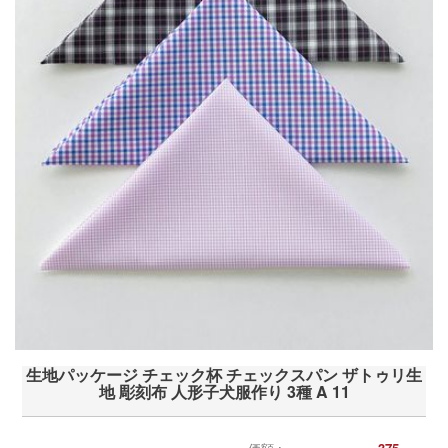
生地パッケージ チェック杯 チェックスパン ザトゥリ生
地 彫刻布 人形子犬服作り 3種 A 11