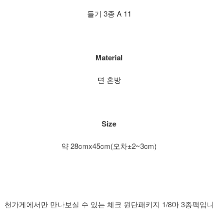
들기 3종 A 11
Material
면 혼방
Size
약 28cmx45cm(오차±2~3cm)
천가게에서만 만나보실 수 있는 체크 원단패키지 1/8마 3종팩입니