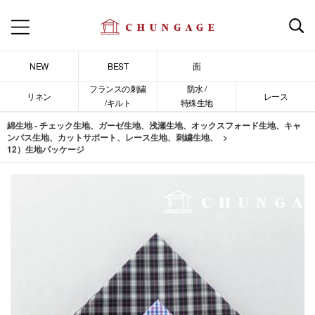
NEW
BEST
面
フランスの刺繍
防水 /
リネン
レース
/キルト
特殊生地
綿生地 - チェック生地、ガーゼ生地、浅瀬生地、オックスフォード生地、キャ
ンバス生地、カットサポート、レース生地、刺繍生地、
12）生地パッケージ