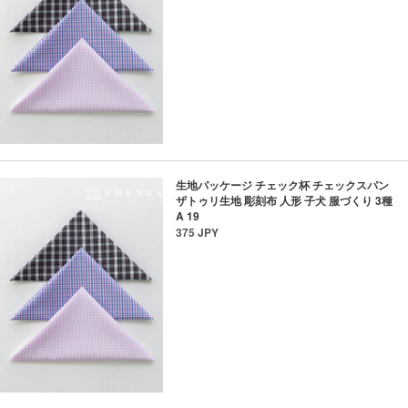
生地パッケージ チェック杯 チェックスパン
ザトゥリ生地 彫刻布 人形 子犬 服づくり 3種
A 19
375 JPY