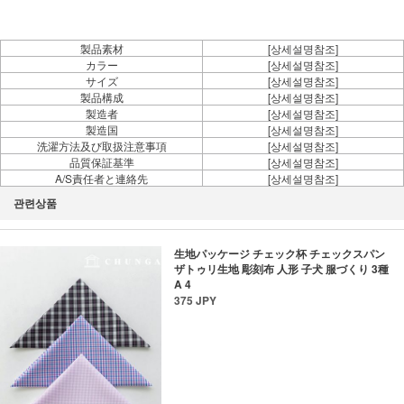
製品素材
[상세설명참조]
カラー
[상세설명참조]
サイズ
[상세설명참조]
製品構成
[상세설명참조]
製造者
[상세설명참조]
製造国
[상세설명참조]
洗濯方法及び取扱注意事項
[상세설명참조]
品質保証基準
[상세설명참조]
A/S責任者と連絡先
[상세설명참조]
관련상품
生地パッケージ チェック杯 チェックスパン
ザトゥリ生地 彫刻布 人形 子犬 服づくり 3種
A 4
375 JPY