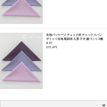
生地パッケージ チェック杯 チェックスパン
ザトゥリ生地 彫刻布 人形 子犬 服づくり 3種
A 27
375 JPY