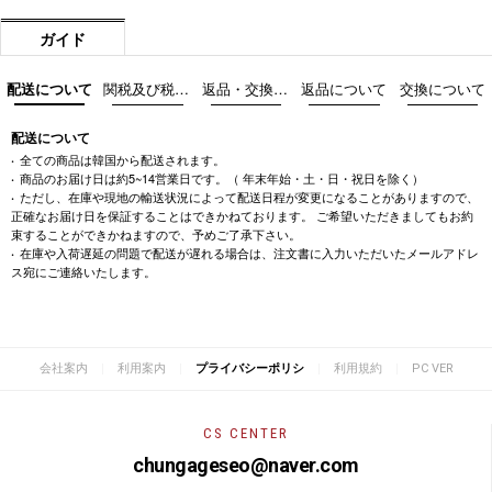
ガイド
配送について
関税及び税金について
返品・交換際の注意事項
返品について
交換について
配送について
全ての商品は韓国から配送されます。
商品のお届け日は約5~14営業日です。（ 年末年始・土・日・祝日を除く）
ただし、在庫や現地の輸送状況によって配送日程が変更になることがありますので、
正確なお届け日を保証することはできかねております。 ご希望いただきましてもお約
束することができかねますので、予めご了承下さい。
在庫や入荷遅延の問題で配送が遅れる場合は、注文書に入力いただいたメールアドレ
ス宛にご連絡いたします。
|
|
|
|
会社案内
利用案内
プライバシーポリシ
利用規約
PC VER
CS CENTER
chungageseo@naver.com