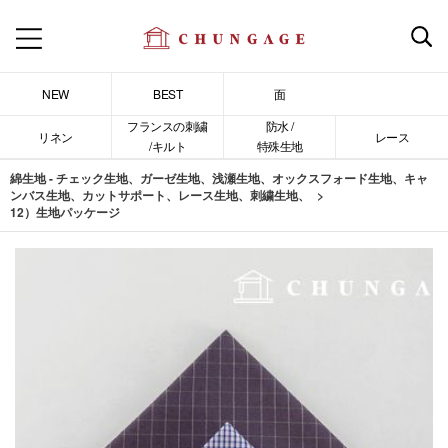
NEW
BEST
面
フランスの刺繍
防水 /
リネン
レース
/キルト
特殊生地
綿生地 - チェック生地、ガーゼ生地、浅瀬生地、オックスフォード生地、キャ
ンバス生地、カットサポート、レース生地、刺繍生地、
12）生地パッケージ