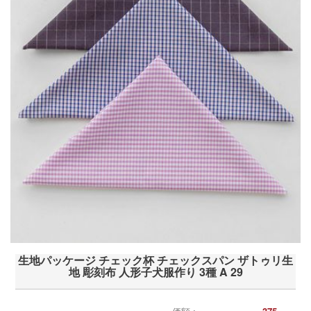
生地パッケージ チェック杯 チェックスパン ザトゥリ生
地 彫刻布 人形子犬服作り 3種 A 29