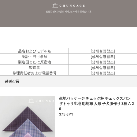
品名およびモデル名
[상세설명참조]
認証・許可事項
[상세설명참조]
製造国または原産地
[상세설명참조]
製造者
[상세설명참조]
修理責任者および電話番号
[상세설명참조]
관련상품
生地パッケージ チェック杯 チェックスパン
ザトゥリ生地 彫刻布 人形 子犬服作り 3種 A 2
6
375 JPY