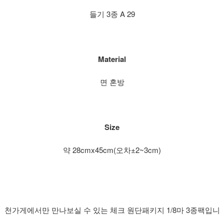
들기 3종 A 29
Material
면 혼방
Size
약 28cmx45cm(오차±2~3cm)
천가게에서만 만나보실 수 있는 체크 원단패키지 1/8마 3종팩입니