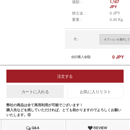
価額 :
1,167
JPY
積立金 :
0 JPY
重量 :
0.30 Kg
色 :
0
JPY
合計購入金額:
注文する
カートに入れる
お気に入りリスト
弊社の商品は全て商用利用が可能でございます！
購入先などを残していただければ、とても助かりますのでよろしくお願い
いたします。😊
Q&A
REVIEW