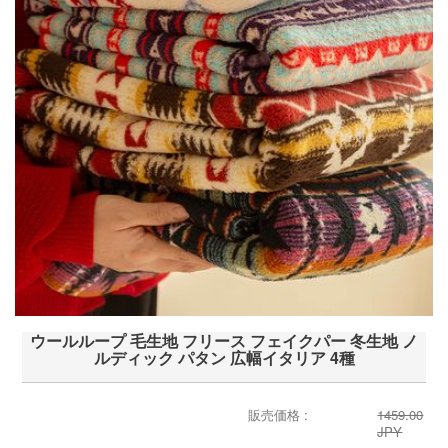
ウールループ 毛生地 フリース フェイクパー 冬生地 ノ
ルディック パタン 広幅イタリア 4種
販売価格 :
1459.00
JPY