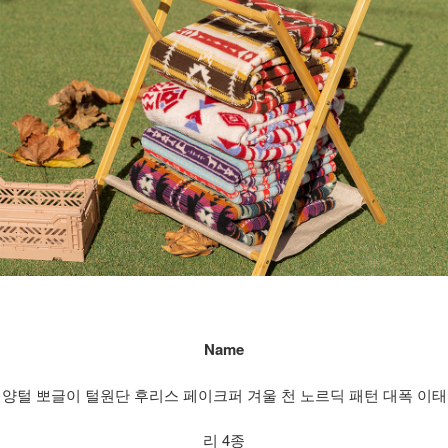
Name
양털 뽀글이 털원단 후리스 페이크퍼 겨울 천 노르딕 패턴 대폭 이태
리 4종