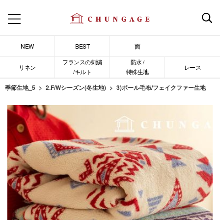
NEW
BEST
面
フランスの刺繍
防水 /
リネン
レース
/キルト
特殊生地
季節生地_5
2.F/Wシーズン(冬生地)
3)ポール毛布/フェイクファー生地