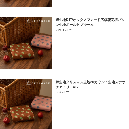
綿生地DTPオックスフォード広幅花花柄パタ
ン生地ボールドブルーム
2,501 JPY
綿生地クリスマス生地20カウント生地ステッ
チアトリエ417
667 JPY