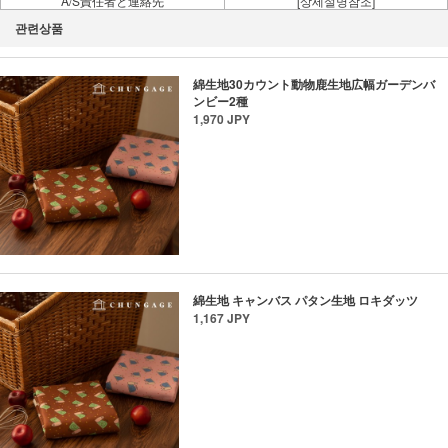
A/S責任者と連絡先
[상세설명참조]
관련상품
綿生地30カウント動物鹿生地広幅ガーデンバ
ンビー2種
1,970 JPY
綿生地 キャンバス パタン生地 ロキダッツ
1,167 JPY