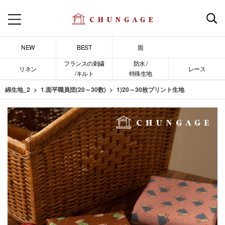
NEW
BEST
面
フランスの刺繍
防水 /
リネン
レース
/キルト
特殊生地
綿生地_2
1.面平職員団(20～30数)
1)20～30枚プリント生地