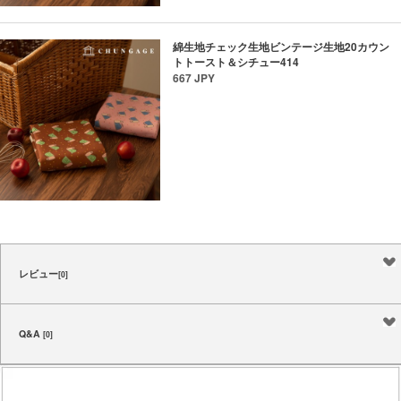
綿生地チェック生地ビンテージ生地20カウン
トトースト＆シチュー414
667 JPY
レビュー
[0]
Q&A
[0]