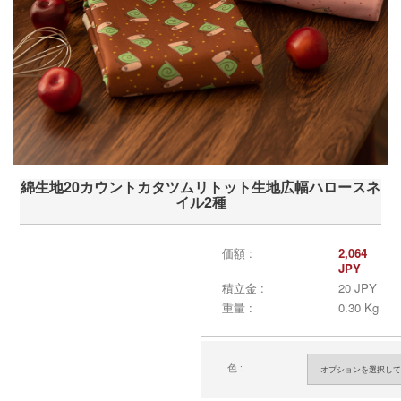
綿生地20カウントカタツムリトット生地広幅ハロースネ
イル2種
価額 :
2,064
JPY
積立金 :
20 JPY
重量 :
0.30 Kg
色 :