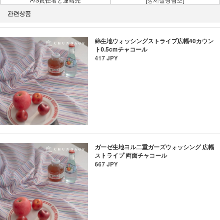
관련상품
綿生地ウォッシングストライプ広幅40カウン
ト0.5cmチャコール
417 JPY
ガーゼ生地ヨル二重ガーズウォッシング 広幅
ストライプ 両面チャコール
667 JPY