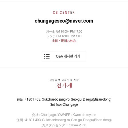
CS CENTER
chungageseo@naver.com
月ー金 AM 10:00 - PM 17:00
ランチ PM 12:00 - PM 1:00
土日・祝日お休み
住所: 41801 403, Gukchaebosang-ro, Seo-gu, Daegu(Bisan-dong)
3rd floor Chungage
会社 : Chungage / OWNER : Kwon oh-myeon
住所 : 41801 403, Gukchaebosang-ro, Seo-gu, Daegu(Bisan-dong)
カスタムセンター : 1644-2366