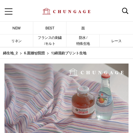
NEW
BEST
面
フランスの刺繍
防水 /
リネン
レース
/キルト
特殊生地
綿生地_2
6.面婚방院団
1)綿混紡プリント生地