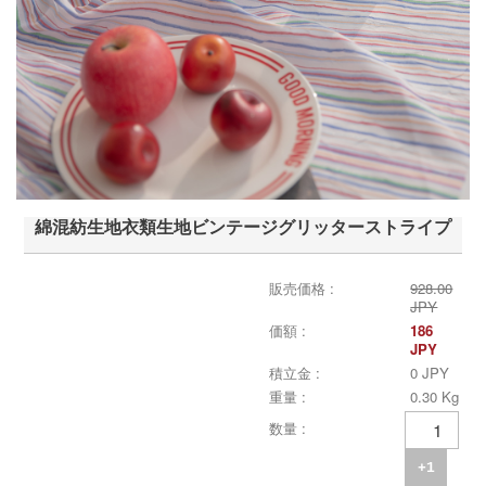
綿混紡生地衣類生地ビンテージグリッターストライプ
販売価格 :
928.00
JPY
価額 :
186
JPY
積立金 :
0 JPY
重量 :
0.30 Kg
数量 :
+1