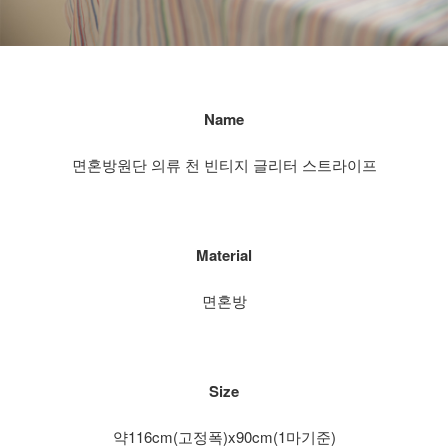
Name
면혼방원단 의류 천 빈티지 글리터 스트라이프
Material
면혼방
Size
약116cm(고정폭)x90cm(1마기준)