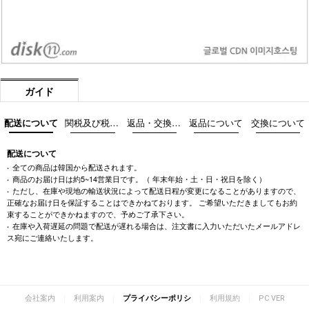
ガイド
配送について
関税及び税金について
返品・交換際の注意事項
返品について
交換について
配送について
全ての商品は韓国から配送されます。
商品のお届け日は約5~14営業日です。（ 年末年始・土・日・祝日を除く）
ただし、在庫や現地の輸送状況によって配送日程が変更になることがありますので、
正確なお届け日を保証することはできかねております。 ご希望いただきましてもお約
束することができかねますので、予めご了承下さい。
在庫や入荷遅延の問題で配送が遅れる場合は、注文書に入力いただいたメールアドレ
ス宛にご連絡いたします。
|
|
|
|
会社案内
利用案内
プライバシーポリシ
利用規約
PC VER